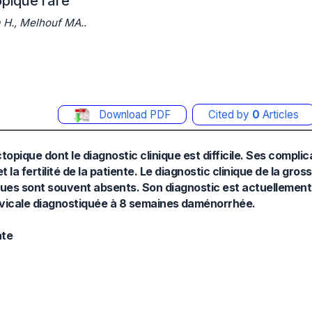
opique rare
a H., Melhouf MA..
Download PDF
Cited by
0
Articles
opique dont le diagnostic clinique est difficile. Ses complic
la fertilité de la patiente. Le diagnostic clinique de la gro
iniques sont souvent absents. Son diagnostic est actuellemen
vicale diagnostiquée à 8 semaines daménorrhée.
ate