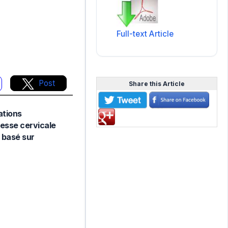
Full-text Article
Post
Share this Article
ations
ssesse cervicale
t basé sur