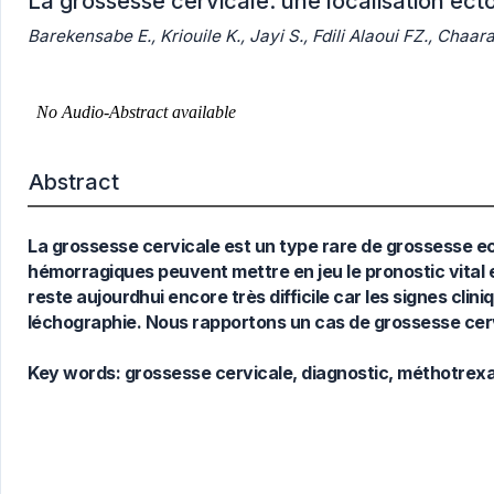
La grossesse cervicale: une localisation ect
Barekensabe E., Kriouile K., Jayi S., Fdili Alaoui FZ., Chaar
0
Citing Publications
0
Supporting
0
Mentioning
0
Contrasting
Abstract
See how this article has been
La grossesse cervicale est un type rare de grossesse ect
cited at
scite.ai
hémorragiques peuvent mettre en jeu le pronostic vital et 
Scite shows how a scientific paper
reste aujourdhui encore très difficile car les signes cl
has been cited by providing the
léchographie. Nous rapportons un cas de grossesse cer
context of the citation, a
classification describing whether
Key words:
grossesse cervicale, diagnostic, méthotrex
it supports, mentions, or contrasts
the cited claim, and a label
indicating in which section the
citation was made.