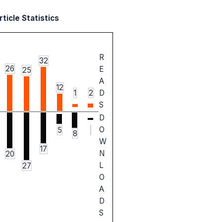
ticle Statistics
R
32
26
E
25
A
12
1
2
D
S
D
O
5
8
W
17
N
20
L
27
O
A
D
S