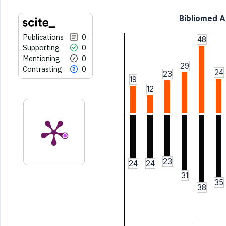
Bibliomed Ar
Publications
0
48
Supporting
0
Mentioning
0
29
Contrasting
0
24
23
19
12
23
24
24
31
35
38